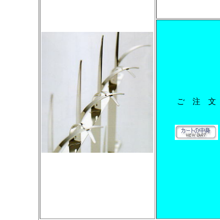
ご 注 文