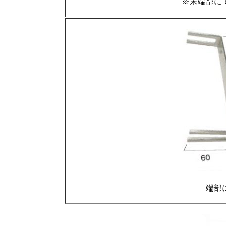
※
末端部に
端部