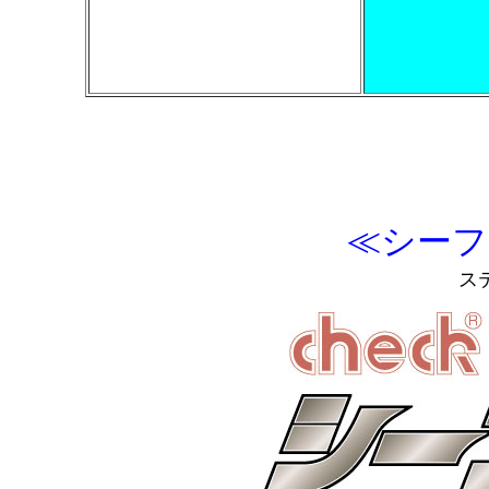
≪シーフ
ス