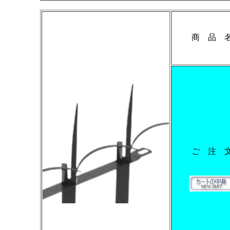
商 品 
ご 注 