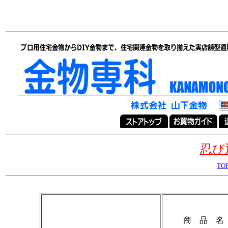
忍び
TO
商 品 名