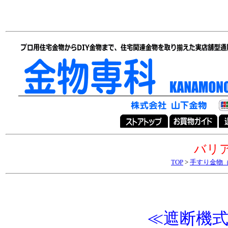
バリ
TOP
>
手すり金物
≪遮断機