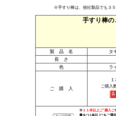
※手すり棒は、他社製品でも３５
手すり棒の
製 品 名
タ
長 さ
色
ラ
１
ご購入
ご 購 入
※
１１本以上ごﾞ購入ご
量を“11本以上”をご