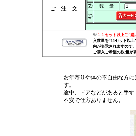
②
数 量
ご 注 文
③
※
１１セット以上ごﾞ購
入数量を“11セット以
内が表示されますので、
ご購入ご希望の数 量が
お年寄りや体の不自由な方に
す。
途中、ドアなどがあると手す
不安で仕方ありません。