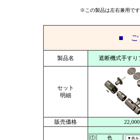
※この製品は左右兼用です
■ 
製品名
遮断機式手すり
セット
明細
販売価格
22,00
①
色