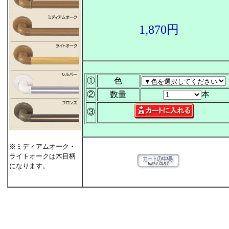
1,870円
①
色
②
数量
本
③
※ミディアムオーク・
ライトオークは木目柄
になります。