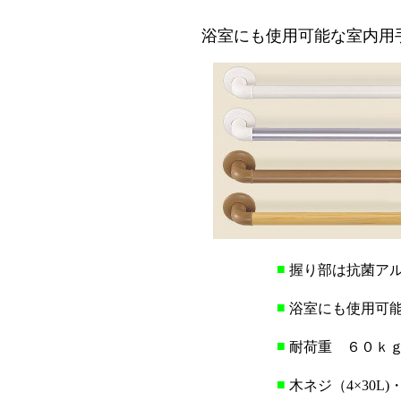
浴室にも使用可能な室内用
■
握り部は抗菌ア
■
浴室にも使用可
■
耐荷重 ６０ｋ
■
木ネジ（4×30L