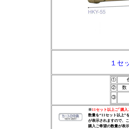
１セッ
①
②
数
③
※
11セット以上ごﾞ購入
数量を“11セット以上
が表示されますので、こ
購入ご希望の数量が表