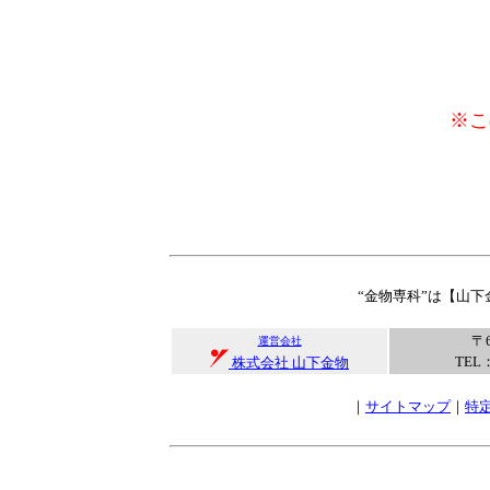
※こ
“金物専科”は【山
〒
運営会社
TEL：
株式会社 山下金物
｜
サイトマップ
｜
特