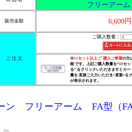
フリーアーム
6,600円
販売金額
ご購入数量：
ご 注 文
※
11セット以上ごﾞ購入ご希望
の方
能 です。上記ご購入数量を“11セ
る” をクリックいただきますとカ
量を 直接ご入力いただき<更新>
が表示されます。
ン フリーアーム FA型（FA-4