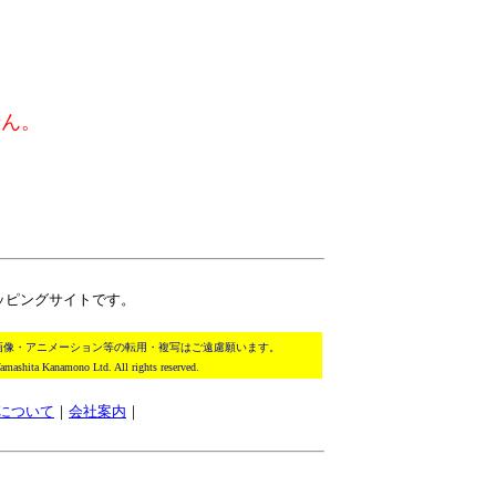
せん。
ッピングサイトです。
画像・アニメーション等の転用・複写はご遠慮願います。
amashita Kanamono Ltd. All rights reserved.
について
｜
会社案内
｜