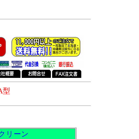
A型
クリーン