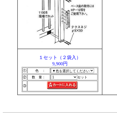
１セット（２袋入）
9,900円
①
色 ：
②
数 量：
セット
③