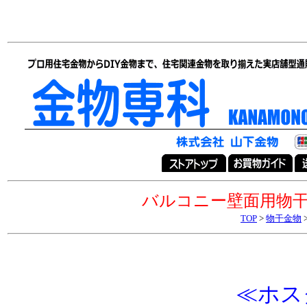
バルコニー壁面用物干
TOP
>
物干金物
≪
ホス