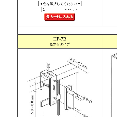
セット
HP-7B
笠木付タイプ