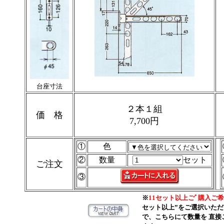
台座寸法
２本１組
価 格
7,700円
①
色
②
数量
セット
ご注文
③
※
11セット以上ごﾞ購入ご
セット以上”をご選択いただ
で、こちらにて数量を 直接