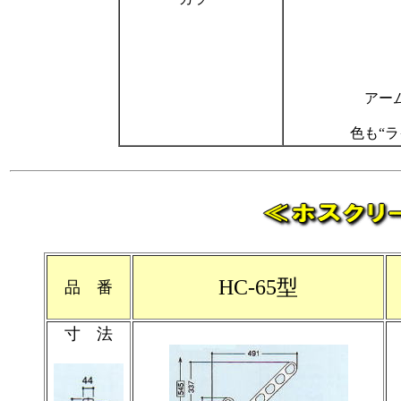
アーム
色も“ラ
HC-65型
品 番
寸 法