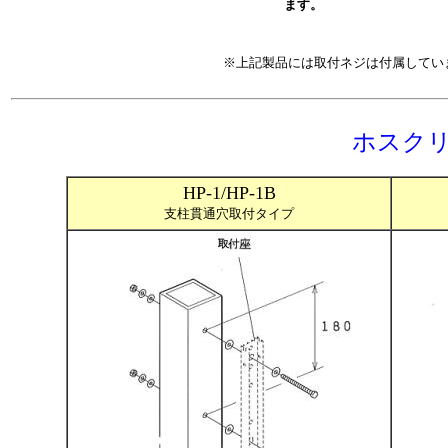
ます。
※上記製品には取付ネジは付属してい
ホスクリ
HP-1/HP-1B
支柱貫通穴取付タイプ