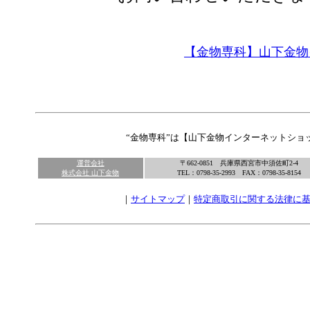
【金物専科】山下金物
“金物専科”は【山下金物インターネットショ
運営会社
〒662-0851 兵庫県西宮市中須佐町2-4
株式会社 山下金物
TEL：0798-35-2993 FAX：0798-35-8154
｜
サイトマップ
｜
特定商取引に関する法律に